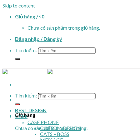
Skip to content
Giỏ hàng /
₫
0
Chưa có sản phẩm trong giỏ hàng.
Đăng nhập / Đăng ký
Tìm kiếm:
Tìm kiếm:
BEST DESIGN
Giỏ hàng
CASE
CASE PHONE
Chưa có sản phẩm trong giỏ hàng.
CUSTOM DESIGN
CATS – BOSS
MESSAGE