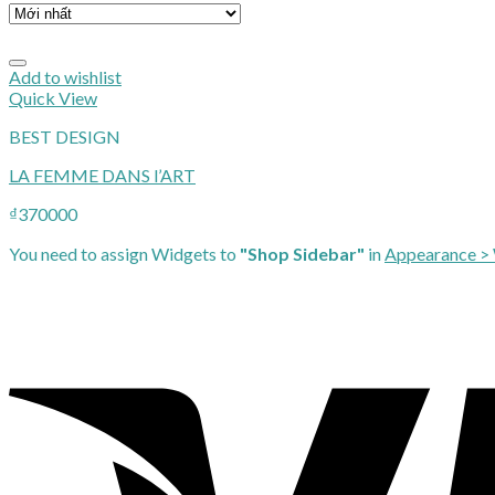
Add to wishlist
Quick View
BEST DESIGN
LA FEMME DANS l’ART
₫
370000
You need to assign Widgets to
"Shop Sidebar"
in
Appearance >