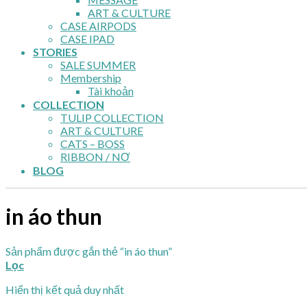
ART & CULTURE
CASE AIRPODS
CASE IPAD
STORIES
SALE SUMMER
Membership
Tài khoản
COLLECTION
TULIP COLLECTION
ART & CULTURE
CATS – BOSS
RIBBON / NƠ
BLOG
in áo thun
Sản phẩm được gắn thẻ “in áo thun”
Lọc
Hiển thị kết quả duy nhất