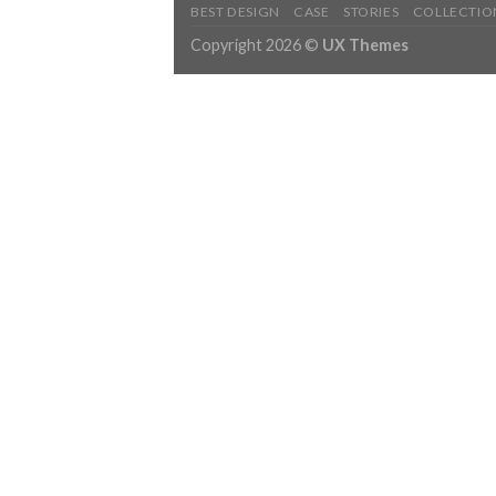
BEST DESIGN
CASE
STORIES
COLLECTIO
Copyright 2026 ©
UX Themes