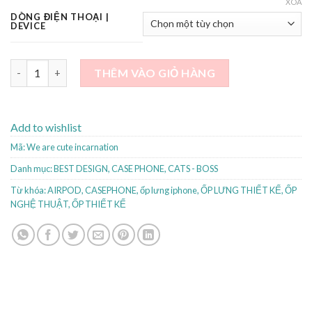
XÓA
DÒNG ĐIỆN THOẠI |
DEVICE
We are cute incarnation số lượng
THÊM VÀO GIỎ HÀNG
Add to wishlist
Mã:
We are cute incarnation
Danh mục:
BEST DESIGN
,
CASE PHONE
,
CATS - BOSS
Từ khóa:
AIRPOD
,
CASEPHONE
,
ốp lưng iphone
,
ỐP LƯNG THIẾT KẾ
,
ỐP
NGHỆ THUẬT
,
ỐP THIẾT KẾ