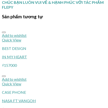
CHÚC BẠN LUÔN VUI VẺ & HẠNH PHÚC VỚI TÁC PHẨM
FLEPY
Sản phẩm tương tự
Add to wishlist
Quick View
BEST DESIGN
IN MY HEART
₫
157000
Add to wishlist
Quick View
CASE PHONE
NASA FT VANGOH