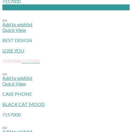
₫
157000
Giảm giá!
Add to wishlist
Quick View
BEST DESIGN
LOSE YOU
₫
157000
₫
137000
Add to wishlist
Quick View
CASE PHONE
BLACK CAT MOOD
₫
157000
Add to wishlist