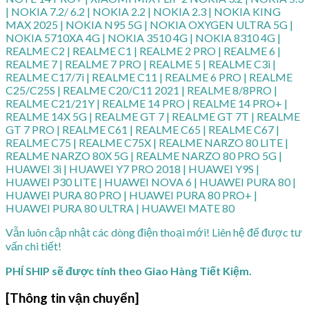
| NOKIA 7.2/ 6.2 | NOKIA 2.2 | NOKIA 2.3 | NOKIA KING
MAX 2025 | NOKIA N95 5G | NOKIA OXYGEN ULTRA 5G |
NOKIA 5710XA 4G | NOKIA 3510 4G | NOKIA 8310 4G |
REALME C2 | REALME C1 | REALME 2 PRO | REALME 6 |
REALME 7 | REALME 7 PRO | REALME 5 | REALME C3i |
REALME C17/7i | REALME C11 | REALME 6 PRO | REALME
C25/C25S | REALME C20/C11 2021 | REALME 8/8PRO |
REALME C21/21Y | REALME 14 PRO | REALME 14 PRO+ |
REALME 14X 5G | REALME GT 7 | REALME GT 7T | REALME
GT 7 PRO | REALME C61 | REALME C65 | REALME C67 |
REALME C75 | REALME C75X | REALME NARZO 80 LITE |
REALME NARZO 80X 5G | REALME NARZO 80 PRO 5G |
HUAWEI 3i | HUAWEI Y7 PRO 2018 | HUAWEI Y9S |
HUAWEI P30 LITE | HUAWEI NOVA 6 | HUAWEI PURA 80 |
HUAWEI PURA 80 PRO | HUAWEI PURA 80 PRO+ |
HUAWEI PURA 80 ULTRA | HUAWEI MATE 80
Vẫn luôn cập nhật các dòng điện thoại mới! Liên hệ để được tư
vấn chi tiết!
PHÍ SHIP sẽ được tính theo Giao Hàng Tiết Kiệm.
[Thông tin vận chuyển]