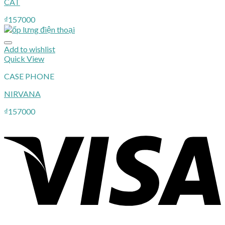
CAT
₫
157000
Add to wishlist
Quick View
CASE PHONE
NIRVANA
₫
157000