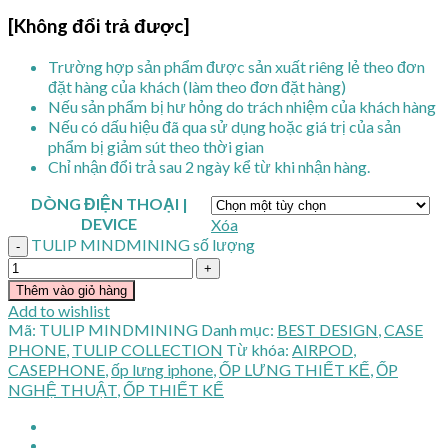
[Không đổi trả được]
Trường hợp sản phẩm được sản xuất riêng lẻ theo đơn
đặt hàng của khách (làm theo đơn đặt hàng)
Nếu sản phẩm bị hư hỏng do trách nhiệm của khách hàng
Nếu có dấu hiệu đã qua sử dụng hoặc giá trị của sản
phẩm bị giảm sút theo thời gian
Chỉ nhận đổi trả sau 2 ngày kể từ khi nhận hàng.
DÒNG ĐIỆN THOẠI |
DEVICE
Xóa
TULIP MINDMINING số lượng
Thêm vào giỏ hàng
Add to wishlist
Mã:
TULIP MINDMINING
Danh mục:
BEST DESIGN
,
CASE
PHONE
,
TULIP COLLECTION
Từ khóa:
AIRPOD
,
CASEPHONE
,
ốp lưng iphone
,
ỐP LƯNG THIẾT KẾ
,
ỐP
NGHỆ THUẬT
,
ỐP THIẾT KẾ