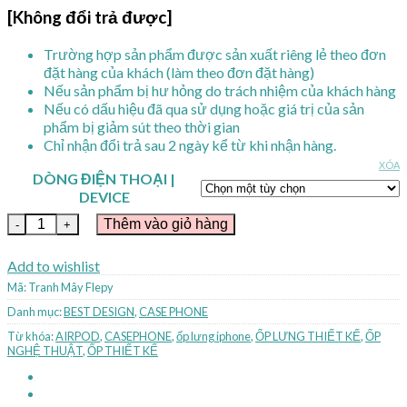
[Không đổi trả được]
Trường hợp sản phẩm được sản xuất riêng lẻ theo đơn
đặt hàng của khách (làm theo đơn đặt hàng)
Nếu sản phẩm bị hư hỏng do trách nhiệm của khách hàng
Nếu có dấu hiệu đã qua sử dụng hoặc giá trị của sản
phẩm bị giảm sút theo thời gian
Chỉ nhận đổi trả sau 2 ngày kể từ khi nhận hàng.
XÓA
DÒNG ĐIỆN THOẠI |
DEVICE
Tranh Mây Flepy số lượng
Thêm vào giỏ hàng
Add to wishlist
Mã:
Tranh Mây Flepy
Danh mục:
BEST DESIGN
,
CASE PHONE
Từ khóa:
AIRPOD
,
CASEPHONE
,
ốp lưng iphone
,
ỐP LƯNG THIẾT KẾ
,
ỐP
NGHỆ THUẬT
,
ỐP THIẾT KẾ