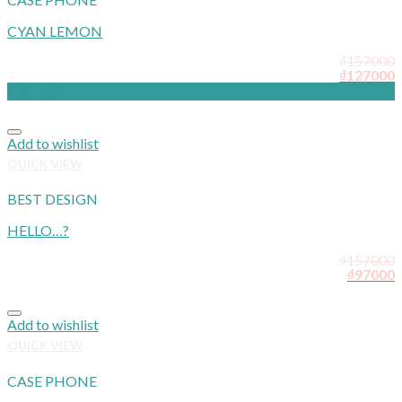
CYAN LEMON
₫
157000
₫
127000
Giảm giá!
Add to wishlist
QUICK VIEW
BEST DESIGN
HELLO…?
₫
157000
₫
97000
Add to wishlist
QUICK VIEW
CASE PHONE