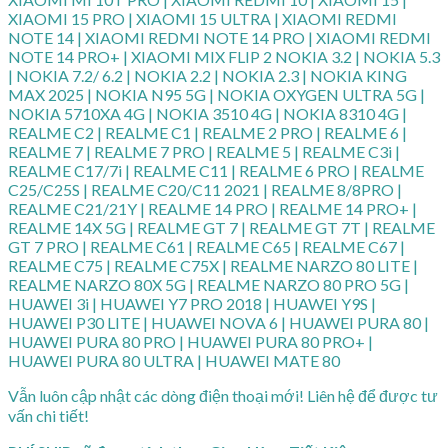
XIAOMI 15 PRO | XIAOMI 15 ULTRA | XIAOMI REDMI
NOTE 14 | XIAOMI REDMI NOTE 14 PRO | XIAOMI REDMI
NOTE 14 PRO+ | XIAOMI MIX FLIP 2 NOKIA 3.2 | NOKIA 5.3
| NOKIA 7.2/ 6.2 | NOKIA 2.2 | NOKIA 2.3 | NOKIA KING
MAX 2025 | NOKIA N95 5G | NOKIA OXYGEN ULTRA 5G |
NOKIA 5710XA 4G | NOKIA 3510 4G | NOKIA 8310 4G |
REALME C2 | REALME C1 | REALME 2 PRO | REALME 6 |
REALME 7 | REALME 7 PRO | REALME 5 | REALME C3i |
REALME C17/7i | REALME C11 | REALME 6 PRO | REALME
C25/C25S | REALME C20/C11 2021 | REALME 8/8PRO |
REALME C21/21Y | REALME 14 PRO | REALME 14 PRO+ |
REALME 14X 5G | REALME GT 7 | REALME GT 7T | REALME
GT 7 PRO | REALME C61 | REALME C65 | REALME C67 |
REALME C75 | REALME C75X | REALME NARZO 80 LITE |
REALME NARZO 80X 5G | REALME NARZO 80 PRO 5G |
HUAWEI 3i | HUAWEI Y7 PRO 2018 | HUAWEI Y9S |
HUAWEI P30 LITE | HUAWEI NOVA 6 | HUAWEI PURA 80 |
HUAWEI PURA 80 PRO | HUAWEI PURA 80 PRO+ |
HUAWEI PURA 80 ULTRA | HUAWEI MATE 80
Vẫn luôn cập nhật các dòng điện thoại mới! Liên hệ để được tư
vấn chi tiết!