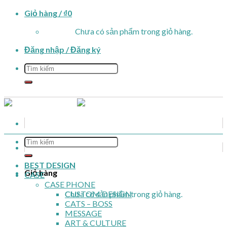
Skip
Giỏ hàng /
₫
0
to
Chưa có sản phẩm trong giỏ hàng.
content
Đăng nhập / Đăng ký
Tìm
kiếm:
Tìm
kiếm:
BEST DESIGN
Giỏ hàng
CASE
CASE PHONE
Chưa có sản phẩm trong giỏ hàng.
CUSTOM DESIGN
CATS – BOSS
MESSAGE
ART & CULTURE