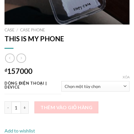
CASE
/
CASE PHONE
THIS IS MY PHONE
157000
₫
XÓA
DÒNG ĐIỆN THOẠI |
DEVICE
THIS IS MY PHONE số lượng
THÊM VÀO GIỎ HÀNG
Add to wishlist