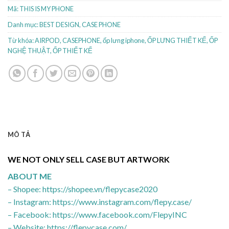
Mã:
THIS IS MY PHONE
Danh mục:
BEST DESIGN
,
CASE PHONE
Từ khóa:
AIRPOD
,
CASEPHONE
,
ốp lưng iphone
,
ỐP LƯNG THIẾT KẾ
,
ỐP
NGHỆ THUẬT
,
ỐP THIẾT KẾ
MÔ TẢ
WE NOT ONLY SELL CASE BUT ARTWORK
ABOUT ME
– Shopee: https://shopee.vn/flepycase2020
– Instagram: https://www.instagram.com/flepy.case/
– Facebook: https://www.facebook.com/FlepyINC
– Website: https://flepycase.com/