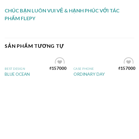
CHÚC BẠN LUÔN VUI VẺ & HẠNH PHÚC VỚI TÁC
PHẨM FLEPY
SẢN PHẨM TƯƠNG TỰ
₫
157000
₫
157000
BEST DESIGN
CASE PHONE
Add to
Add to
BLUE OCEAN
ORDINARY DAY
wishlist
wishlist