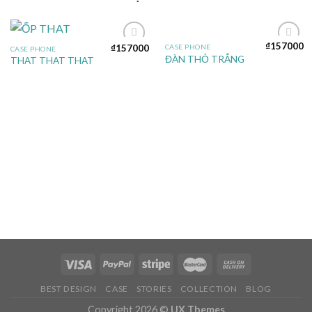
₫
157000
₫
157000
CASE PHONE
CASE PHONE
Add to
Add to
ĐÀN THỎ TRẮNG
THAT THAT THAT
wishlist
wishlist
BEST DESIGN
CASE
STORIES
COLLECTION
BLOG
Copyright 2026 ©
UX Themes