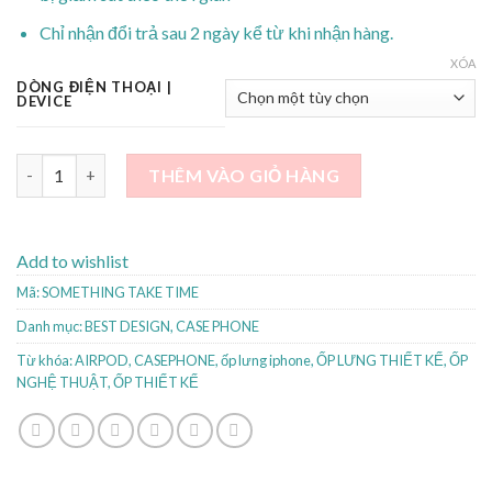
Chỉ nhận đổi trả sau 2 ngày kể từ khi nhận hàng.
XÓA
DÒNG ĐIỆN THOẠI |
DEVICE
SOMETHING TAKE TIME số lượng
THÊM VÀO GIỎ HÀNG
Add to wishlist
Mã:
SOMETHING TAKE TIME
Danh mục:
BEST DESIGN
,
CASE PHONE
Từ khóa:
AIRPOD
,
CASEPHONE
,
ốp lưng iphone
,
ỐP LƯNG THIẾT KẾ
,
ỐP
NGHỆ THUẬT
,
ỐP THIẾT KẾ