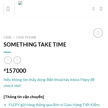
Skip
to
content
CASE
/
CASE PHONE
Add to
SOMETHING TAKE TIME
wishlist
157000
₫
Nếu không tìm thấy dòng điện thoại hãy inbox Flepy để
check nhé!
[Thông tin vận chuyển]
FLEPY gửi hàng thông qua đơn vị Giao Hàng Tiết Kiệm,