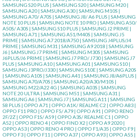
SAMSUNG S20 PLUS | SAMSUNG S20 | SAMSUNG M20 |
SAMSUNG A20 | SAMSUNG A30 | SAMSUNG M10S |
SAMSUNG A70/ A70S | SAMSUNG J8/ A6 PLUS | SAMSUNG
NOTE 10 PLUS | SAMSUNG NOTE 10 PRO | SAMSUNG A50/
A50S/ A30S | SAMSUNG S10 PLUS | SAMSUNG J2 PRIME |
SAMSUNG A71 | SAMSUNG A51/M40S | SAMSUNG J5
PRIME | SAMSUNG A7 2018/A750 | SAMSUNG J4PLUS/J4
PRIME | SAMSUNG M31 | SAMSUNG A9 2018 | SAMSUNG
J6 | SAMSUNG J7 PRIME | SAMSUNG M30S | SAMSUNG
J6PLUS/J6 PRIME | SAMSUNG J7 PRO/ J730 | SAMSUNG J7
PLUS | SAMSUNG A10 | SAMSUNG A01 | SAMSUNG S10 |
SAMSUNG J3PRO/J330 | SAMSUNG S10E | SAMSUNG A20S
| SAMSUNG A10S | SAMSUNG A41 | SAMSUNG J8/A6PLUS |
SAMSUNG A70/A70S | SAMSUNG A20/A30/M10S |
SAMSUNG M22/A22 4G | SAMSUNG A03S | SAMSUNG
NOTE 20 ULTRA | SAMSUNG M51 | SAMSUNG A31 |
SAMSUNG A6 | SAMSUNG J7 | SAMSUNG A11 | SAMSUNG
S8 PLUS | OPPO A71 | OPPO A1K/ REALME C2 | OPPO A83 |
OPPO F11 PRO | OPPO F5/ A79 | OPPO A91 | OPPO RENO
2F/2Z | OPPO F1S/ A59 | OPPO A3S/ REALME C1 | OPPO
A52 | OPPO RENO 4 | OPPO FIND X2 | OPPO A9 2020 |
OPPO A53 | OPPO RENO 4 PRO | OPPO F1/A35 | OPPO F9 |
OPPO F3 | OPPO F11 | OPPO A37 | OPPO A93 | OPPO A55 |