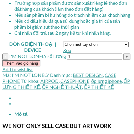
Trường hợp sản phẩm được sản xuất riêng lẻ theo đơn
đặt hàng của khách (làm theo đơn đặt hàng)
Nếu sản phẩm bị hư hỏng do trách nhiệm của khách hàng
Nếu có dấu hiệu đã qua sử dụng hoặc giá trị của sản
phẩm bị giảm sút theo thời gian
Chỉ nhận đổi trả sau 2 ngày kể từ khi nhận hàng.
DÒNG ĐIỆN THOẠI |
DEVICE
Xóa
I'M NOT LONELY số lượng
Thêm vào giỏ hàng
Add to wishlist
Mã:
I'M NOT LONELY
Danh mục:
BEST DESIGN
,
CASE
PHONE
Từ khóa:
AIRPOD
,
CASEPHONE
,
ốp lưng iphone
,
ỐP
LƯNG THIẾT KẾ
,
ỐP NGHỆ THUẬT
,
ỐP THIẾT KẾ
Mô tả
WE NOT ONLY SELL CASE BUT ARTWORK