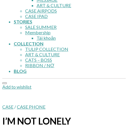
ART & CULTURE
CASE AIRPODS
CASE IPAD
STORIES
SALE SUMMER
Membership
Tài khoản
COLLECTION
TULIP COLLECTION
ART & CULTURE
CATS – BOSS
RIBBON / NƠ
BLOG
Add to wishlist
CASE
/
CASE PHONE
I’M NOT LONELY