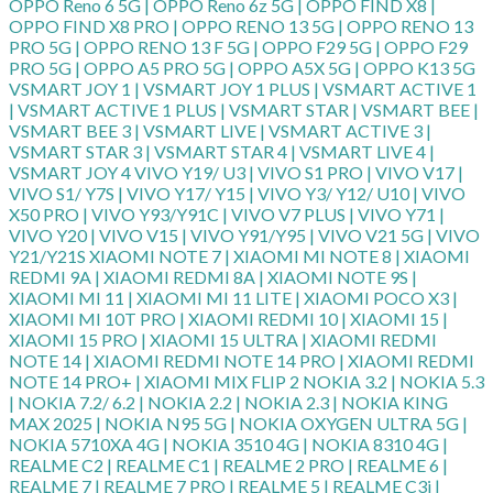
OPPO Reno 6 5G | OPPO Reno 6z 5G | OPPO FIND X8 |
OPPO FIND X8 PRO | OPPO RENO 13 5G | OPPO RENO 13
PRO 5G | OPPO RENO 13 F 5G | OPPO F29 5G | OPPO F29
PRO 5G | OPPO A5 PRO 5G | OPPO A5X 5G | OPPO K13 5G
VSMART JOY 1 | VSMART JOY 1 PLUS | VSMART ACTIVE 1
| VSMART ACTIVE 1 PLUS | VSMART STAR | VSMART BEE |
VSMART BEE 3 | VSMART LIVE | VSMART ACTIVE 3 |
VSMART STAR 3 | VSMART STAR 4 | VSMART LIVE 4 |
VSMART JOY 4 VIVO Y19/ U3 | VIVO S1 PRO | VIVO V17 |
VIVO S1/ Y7S | VIVO Y17/ Y15 | VIVO Y3/ Y12/ U10 | VIVO
X50 PRO | VIVO Y93/Y91C | VIVO V7 PLUS | VIVO Y71 |
VIVO Y20 | VIVO V15 | VIVO Y91/Y95 | VIVO V21 5G | VIVO
Y21/Y21S XIAOMI NOTE 7 | XIAOMI MI NOTE 8 | XIAOMI
REDMI 9A | XIAOMI REDMI 8A | XIAOMI NOTE 9S |
XIAOMI MI 11 | XIAOMI MI 11 LITE | XIAOMI POCO X3 |
XIAOMI MI 10T PRO | XIAOMI REDMI 10 | XIAOMI 15 |
XIAOMI 15 PRO | XIAOMI 15 ULTRA | XIAOMI REDMI
NOTE 14 | XIAOMI REDMI NOTE 14 PRO | XIAOMI REDMI
NOTE 14 PRO+ | XIAOMI MIX FLIP 2 NOKIA 3.2 | NOKIA 5.3
| NOKIA 7.2/ 6.2 | NOKIA 2.2 | NOKIA 2.3 | NOKIA KING
MAX 2025 | NOKIA N95 5G | NOKIA OXYGEN ULTRA 5G |
NOKIA 5710XA 4G | NOKIA 3510 4G | NOKIA 8310 4G |
REALME C2 | REALME C1 | REALME 2 PRO | REALME 6 |
REALME 7 | REALME 7 PRO | REALME 5 | REALME C3i |