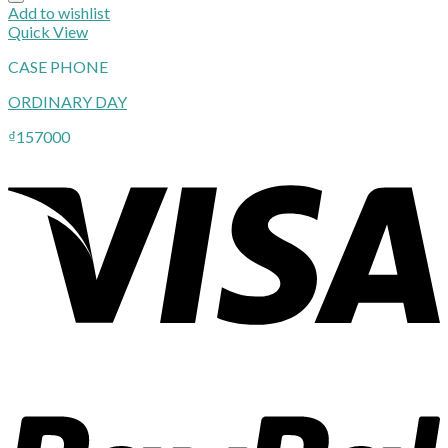
Add to wishlist
Quick View
CASE PHONE
ORDINARY DAY
₫
157000