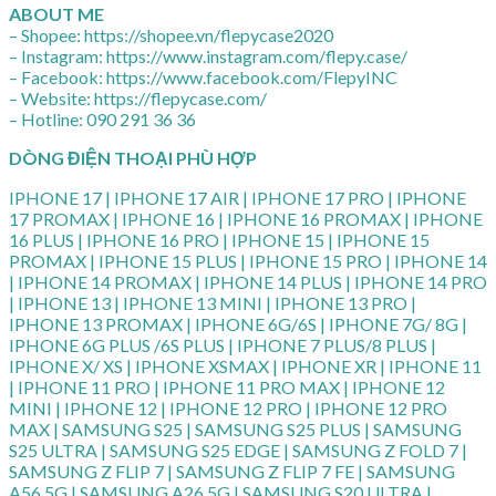
ABOUT ME
– Shopee: https://shopee.vn/flepycase2020
– Instagram: https://www.instagram.com/flepy.case/
– Facebook: https://www.facebook.com/FlepyINC
– Website: https://flepycase.com/
– Hotline: 090 291 36 36
DÒNG ĐIỆN THOẠI PHÙ HỢP
IPHONE 17 | IPHONE 17 AIR | IPHONE 17 PRO | IPHONE
17 PROMAX | IPHONE 16 | IPHONE 16 PROMAX | IPHONE
16 PLUS | IPHONE 16 PRO | IPHONE 15 | IPHONE 15
PROMAX | IPHONE 15 PLUS | IPHONE 15 PRO | IPHONE 14
| IPHONE 14 PROMAX | IPHONE 14 PLUS | IPHONE 14 PRO
| IPHONE 13 | IPHONE 13 MINI | IPHONE 13 PRO |
IPHONE 13 PROMAX | IPHONE 6G/6S | IPHONE 7G/ 8G |
IPHONE 6G PLUS /6S PLUS | IPHONE 7 PLUS/8 PLUS |
IPHONE X/ XS | IPHONE XSMAX | IPHONE XR | IPHONE 11
| IPHONE 11 PRO | IPHONE 11 PRO MAX | IPHONE 12
MINI | IPHONE 12 | IPHONE 12 PRO | IPHONE 12 PRO
MAX | SAMSUNG S25 | SAMSUNG S25 PLUS | SAMSUNG
S25 ULTRA | SAMSUNG S25 EDGE | SAMSUNG Z FOLD 7 |
SAMSUNG Z FLIP 7 | SAMSUNG Z FLIP 7 FE | SAMSUNG
A56 5G | SAMSUNG A26 5G | SAMSUNG S20 ULTRA |