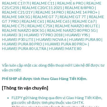
REALME C17/7i | REALME C11 | REALME 6 PRO | REALME
C25/C25S | REALME C20/C11 2021 | REALME 8/8PRO |
REALME C21/21Y | REALME 14 PRO | REALME 14 PRO+ |
REALME 14X 5G | REALME GT 7 | REALME GT 7T | REALME
GT 7 PRO | REALME C61 | REALME C65 | REALME C67 |
REALME C75 | REALME C75X | REALME NARZO 80 LITE |
REALME NARZO 80X 5G | REALME NARZO 80 PRO 5G |
HUAWEI 3i | HUAWEI Y7 PRO 2018 | HUAWEI Y9S |
HUAWEI P30 LITE | HUAWEI NOVA 6 | HUAWEI PURA 80 |
HUAWEI PURA 80 PRO | HUAWEI PURA 80 PRO+ |
HUAWEI PURA 80 ULTRA | HUAWEI MATE 80
Vẫn luôn cập nhật các dòng điện thoại mới! Liên hệ để được tư
vấn chi tiết!
PHÍ SHIP sẽ được tính theo Giao Hàng Tiết Kiệm.
[Thông tin vận chuyển]
FLEPY gửi hàng thông qua đơn vị Giao Hàng Tiết Kiệm,
giá cước sẽ được tính phụ thuộc vào GHTK.