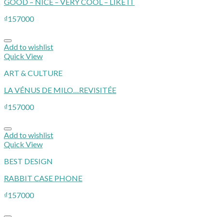
GOOD – NICE – VERY COOL – LIKE IT
₫
157000
Add to wishlist
Quick View
ART & CULTURE
LA VÉNUS DE MILO…REVISITÉE
₫
157000
Add to wishlist
Quick View
BEST DESIGN
RABBIT CASE PHONE
₫
157000