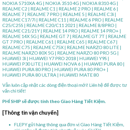
NOKIA 5710XA 4G | NOKIA 3510 4G | NOKIA 8310 4G |
REALME C2 | REALME C1 | REALME 2 PRO | REALME 6 |
REALME 7 | REALME 7 PRO | REALME 5 | REALME C3i |
REALME C17/7i | REALME C11 | REALME 6 PRO | REALME
C25/C25S | REALME C20/C11 2021 | REALME 8/8PRO |
REALME C21/21Y | REALME 14 PRO | REALME 14 PRO+ |
REALME 14X 5G | REALME GT 7 | REALME GT 7T | REALME
GT 7 PRO | REALME C61 | REALME C65 | REALME C67 |
REALME C75 | REALME C75X | REALME NARZO 80 LITE |
REALME NARZO 80X 5G | REALME NARZO 80 PRO 5G |
HUAWEI 3i | HUAWEI Y7 PRO 2018 | HUAWEI Y9S |
HUAWEI P30 LITE | HUAWEI NOVA 6 | HUAWEI PURA 80 |
HUAWEI PURA 80 PRO | HUAWEI PURA 80 PRO+ |
HUAWEI PURA 80 ULTRA | HUAWEI MATE 80
Vẫn luôn cập nhật các dòng điện thoại mới! Liên hệ để được tư
vấn chi tiết!
PHÍ SHIP sẽ được tính theo Giao Hàng Tiết Kiệm.
[Thông tin vận chuyển]
FLEPY gửi hàng thông qua đơn vị Giao Hàng Tiết Kiệm,