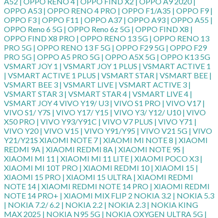
A52 | OPPO RENO 4 | OPPO FIND X2 | OPPO A9 2020 |
OPPO A53 | OPPO RENO 4 PRO | OPPO F1/A35 | OPPO F9 |
OPPO F3 | OPPO F11 | OPPO A37 | OPPO A93 | OPPO A55 |
OPPO Reno 6 5G | OPPO Reno 6z 5G | OPPO FIND X8 |
OPPO FIND X8 PRO | OPPO RENO 13 5G | OPPO RENO 13
PRO 5G | OPPO RENO 13 F 5G | OPPO F29 5G | OPPO F29
PRO 5G | OPPO A5 PRO 5G | OPPO A5X 5G | OPPO K13 5G
VSMART JOY 1 | VSMART JOY 1 PLUS | VSMART ACTIVE 1
| VSMART ACTIVE 1 PLUS | VSMART STAR | VSMART BEE |
VSMART BEE 3 | VSMART LIVE | VSMART ACTIVE 3 |
VSMART STAR 3 | VSMART STAR 4 | VSMART LIVE 4 |
VSMART JOY 4 VIVO Y19/ U3 | VIVO S1 PRO | VIVO V17 |
VIVO S1/ Y7S | VIVO Y17/ Y15 | VIVO Y3/ Y12/ U10 | VIVO
X50 PRO | VIVO Y93/Y91C | VIVO V7 PLUS | VIVO Y71 |
VIVO Y20 | VIVO V15 | VIVO Y91/Y95 | VIVO V21 5G | VIVO
Y21/Y21S XIAOMI NOTE 7 | XIAOMI MI NOTE 8 | XIAOMI
REDMI 9A | XIAOMI REDMI 8A | XIAOMI NOTE 9S |
XIAOMI MI 11 | XIAOMI MI 11 LITE | XIAOMI POCO X3 |
XIAOMI MI 10T PRO | XIAOMI REDMI 10 | XIAOMI 15 |
XIAOMI 15 PRO | XIAOMI 15 ULTRA | XIAOMI REDMI
NOTE 14 | XIAOMI REDMI NOTE 14 PRO | XIAOMI REDMI
NOTE 14 PRO+ | XIAOMI MIX FLIP 2 NOKIA 3.2 | NOKIA 5.3
| NOKIA 7.2/ 6.2 | NOKIA 2.2 | NOKIA 2.3 | NOKIA KING
MAX 2025 | NOKIA N95 5G | NOKIA OXYGEN ULTRA 5G |