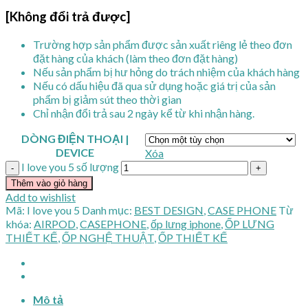
[Không đổi trả được]
Trường hợp sản phẩm được sản xuất riêng lẻ theo đơn
đặt hàng của khách (làm theo đơn đặt hàng)
Nếu sản phẩm bị hư hỏng do trách nhiệm của khách hàng
Nếu có dấu hiệu đã qua sử dụng hoặc giá trị của sản
phẩm bị giảm sút theo thời gian
Chỉ nhận đổi trả sau 2 ngày kể từ khi nhận hàng.
DÒNG ĐIỆN THOẠI |
DEVICE
Xóa
I love you 5 số lượng
Thêm vào giỏ hàng
Add to wishlist
Mã:
I love you 5
Danh mục:
BEST DESIGN
,
CASE PHONE
Từ
khóa:
AIRPOD
,
CASEPHONE
,
ốp lưng iphone
,
ỐP LƯNG
THIẾT KẾ
,
ỐP NGHỆ THUẬT
,
ỐP THIẾT KẾ
Mô tả