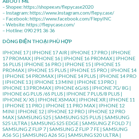
ABOUT ME
– Shopee: https://shopee.vn/flepycase2020
– Instagram: https://www.instagram.com/flepy.case/
– Facebook: https://www.facebook.com/FlepyINC
– Website: https://flepycase.com/
– Hotline: 090 291 36 36
DÒNG ĐIỆN THOẠI PHÙ HỢP
IPHONE 17 | IPHONE 17 AIR | IPHONE 17 PRO | IPHONE
17 PROMAX | IPHONE 16 | IPHONE 16 PROMAX | IPHONE
16 PLUS | IPHONE 16 PRO | IPHONE 15 | IPHONE 15
PROMAX | IPHONE 15 PLUS | IPHONE 15 PRO | IPHONE 14
| IPHONE 14 PROMAX | IPHONE 14 PLUS | IPHONE 14 PRO
| IPHONE 13 | IPHONE 13 MINI | IPHONE 13 PRO |
IPHONE 13 PROMAX | IPHONE 6G/6S | IPHONE 7G/ 8G |
IPHONE 6G PLUS /6S PLUS | IPHONE 7 PLUS/8 PLUS |
IPHONE X/ XS | IPHONE XSMAX | IPHONE XR | IPHONE 11
| IPHONE 11 PRO | IPHONE 11 PRO MAX | IPHONE 12
MINI | IPHONE 12 | IPHONE 12 PRO | IPHONE 12 PRO
MAX | SAMSUNG S25 | SAMSUNG S25 PLUS | SAMSUNG
S25 ULTRA | SAMSUNG S25 EDGE | SAMSUNG Z FOLD 7 |
SAMSUNG Z FLIP 7 | SAMSUNG Z FLIP 7 FE | SAMSUNG
A56 5G | SAMSUNG A26 5G | SAMSUNG S20 ULTRA |