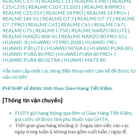
REALME C17/7i | REALME C11 | REALME 6 PRO | REALME
C25/C25S | REALME C20/C11 2021 | REALME 8/8PRO |
REALME C21/21Y | REALME 14 PRO | REALME 14 PRO+ |
REALME 14X 5G | REALME GT 7 | REALME GT 7T | REALME
GT 7 PRO | REALME C61 | REALME C65 | REALME C67 |
REALME C75 | REALME C75X | REALME NARZO 80 LITE |
REALME NARZO 80X 5G | REALME NARZO 80 PRO 5G |
HUAWEI 3i | HUAWEI Y7 PRO 2018 | HUAWEI Y9S |
HUAWEI P30 LITE | HUAWEI NOVA 6 | HUAWEI PURA 80 |
HUAWEI PURA 80 PRO | HUAWEI PURA 80 PRO+ |
HUAWEI PURA 80 ULTRA | HUAWEI MATE 80
Vẫn luôn cập nhật các dòng điện thoại mới! Liên hệ để được tư
vấn chi tiết!
PHÍ SHIP sẽ được tính theo Giao Hàng Tiết Kiệm.
[Thông tin vận chuyển]
FLEPY gửi hàng thông qua đơn vị Giao Hàng Tiết Kiệm,
giá cước sẽ được tính phụ thuộc vào GHTK.
Thời gian giao hàng khoảng 2-3 ngày làm việc vào các
ngày trong tuần & không bao gồm cuối tuần / ngày lễ.