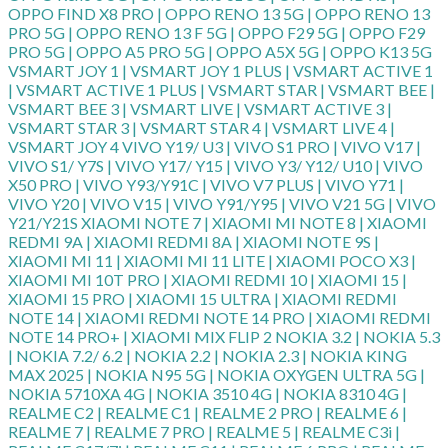
OPPO FIND X8 PRO | OPPO RENO 13 5G | OPPO RENO 13
PRO 5G | OPPO RENO 13 F 5G | OPPO F29 5G | OPPO F29
PRO 5G | OPPO A5 PRO 5G | OPPO A5X 5G | OPPO K13 5G
VSMART JOY 1 | VSMART JOY 1 PLUS | VSMART ACTIVE 1
| VSMART ACTIVE 1 PLUS | VSMART STAR | VSMART BEE |
VSMART BEE 3 | VSMART LIVE | VSMART ACTIVE 3 |
VSMART STAR 3 | VSMART STAR 4 | VSMART LIVE 4 |
VSMART JOY 4 VIVO Y19/ U3 | VIVO S1 PRO | VIVO V17 |
VIVO S1/ Y7S | VIVO Y17/ Y15 | VIVO Y3/ Y12/ U10 | VIVO
X50 PRO | VIVO Y93/Y91C | VIVO V7 PLUS | VIVO Y71 |
VIVO Y20 | VIVO V15 | VIVO Y91/Y95 | VIVO V21 5G | VIVO
Y21/Y21S XIAOMI NOTE 7 | XIAOMI MI NOTE 8 | XIAOMI
REDMI 9A | XIAOMI REDMI 8A | XIAOMI NOTE 9S |
XIAOMI MI 11 | XIAOMI MI 11 LITE | XIAOMI POCO X3 |
XIAOMI MI 10T PRO | XIAOMI REDMI 10 | XIAOMI 15 |
XIAOMI 15 PRO | XIAOMI 15 ULTRA | XIAOMI REDMI
NOTE 14 | XIAOMI REDMI NOTE 14 PRO | XIAOMI REDMI
NOTE 14 PRO+ | XIAOMI MIX FLIP 2 NOKIA 3.2 | NOKIA 5.3
| NOKIA 7.2/ 6.2 | NOKIA 2.2 | NOKIA 2.3 | NOKIA KING
MAX 2025 | NOKIA N95 5G | NOKIA OXYGEN ULTRA 5G |
NOKIA 5710XA 4G | NOKIA 3510 4G | NOKIA 8310 4G |
REALME C2 | REALME C1 | REALME 2 PRO | REALME 6 |
REALME 7 | REALME 7 PRO | REALME 5 | REALME C3i |