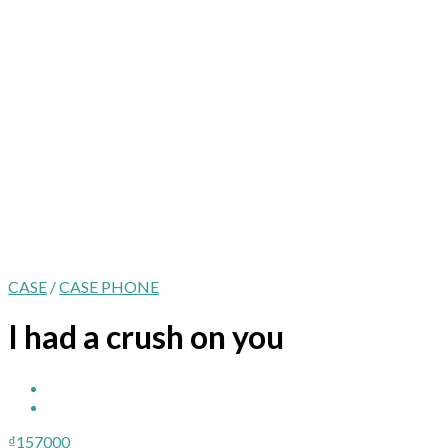
CASE
/
CASE PHONE
I had a crush on you
₫
157000