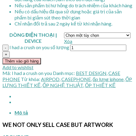
Nếu sản phẩm bị hư hỏng do trách nhiệm của khách hàng
Nếu có dấu hiệu đã qua sử dụng hoặc giá trị của sản
phẩm bị giảm sút theo thời gian
Chỉ nhận đổi trả sau 2 ngày kể từ khi nhận hàng.
DÒNG ĐIỆN THOẠI |
DEVICE
Xóa
I had a crush on you số lượng
Thêm vào giỏ hàng
Add to wishlist
Mã:
I had a crush on you
Danh mục:
BEST DESIGN
,
CASE
PHONE
Từ khóa:
AIRPOD
,
CASEPHONE
,
ốp lưng iphone
,
ỐP
LƯNG THIẾT KẾ
,
ỐP NGHỆ THUẬT
,
ỐP THIẾT KẾ
Mô tả
WE NOT ONLY SELL CASE BUT ARTWORK