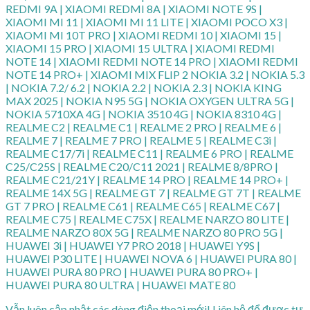
REDMI 9A | XIAOMI REDMI 8A | XIAOMI NOTE 9S |
XIAOMI MI 11 | XIAOMI MI 11 LITE | XIAOMI POCO X3 |
XIAOMI MI 10T PRO | XIAOMI REDMI 10 | XIAOMI 15 |
XIAOMI 15 PRO | XIAOMI 15 ULTRA | XIAOMI REDMI
NOTE 14 | XIAOMI REDMI NOTE 14 PRO | XIAOMI REDMI
NOTE 14 PRO+ | XIAOMI MIX FLIP 2 NOKIA 3.2 | NOKIA 5.3
| NOKIA 7.2/ 6.2 | NOKIA 2.2 | NOKIA 2.3 | NOKIA KING
MAX 2025 | NOKIA N95 5G | NOKIA OXYGEN ULTRA 5G |
NOKIA 5710XA 4G | NOKIA 3510 4G | NOKIA 8310 4G |
REALME C2 | REALME C1 | REALME 2 PRO | REALME 6 |
REALME 7 | REALME 7 PRO | REALME 5 | REALME C3i |
REALME C17/7i | REALME C11 | REALME 6 PRO | REALME
C25/C25S | REALME C20/C11 2021 | REALME 8/8PRO |
REALME C21/21Y | REALME 14 PRO | REALME 14 PRO+ |
REALME 14X 5G | REALME GT 7 | REALME GT 7T | REALME
GT 7 PRO | REALME C61 | REALME C65 | REALME C67 |
REALME C75 | REALME C75X | REALME NARZO 80 LITE |
REALME NARZO 80X 5G | REALME NARZO 80 PRO 5G |
HUAWEI 3i | HUAWEI Y7 PRO 2018 | HUAWEI Y9S |
HUAWEI P30 LITE | HUAWEI NOVA 6 | HUAWEI PURA 80 |
HUAWEI PURA 80 PRO | HUAWEI PURA 80 PRO+ |
HUAWEI PURA 80 ULTRA | HUAWEI MATE 80
Vẫn luôn cập nhật các dòng điện thoại mới! Liên hệ để được tư