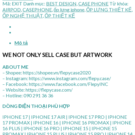
Mã:
EXIT
Danh mục:
BEST DESIGN
,
CASE PHONE
Từ khóa:
AIRPOD
,
CASEPHONE
,
ốp lưng iphone
,
ỐP LƯNG THIẾT KẾ
,
ỐP NGHỆ THUẬT
,
ỐP THIẾT KẾ
Mô tả
WE NOT ONLY SELL CASE BUT ARTWORK
ABOUT ME
– Shopee: https://shopee.vn/flepycase2020
– Instagram: https://www.instagram.com/flepy.case/
– Facebook: https://www.facebook.com/FlepyINC
– Website: https://flepycase.com/
– Hotline: 090 291 36 36
DÒNG ĐIỆN THOẠI PHÙ HỢP
IPHONE 17 | IPHONE 17 AIR | IPHONE 17 PRO | IPHONE
17 PROMAX | IPHONE 16 | IPHONE 16 PROMAX | IPHONE
16 PLUS | IPHONE 16 PRO | IPHONE 15 | IPHONE 15
PROMAX | IPHONE 15 PLUS | IPHONE 15 PRO | IPHONE 14