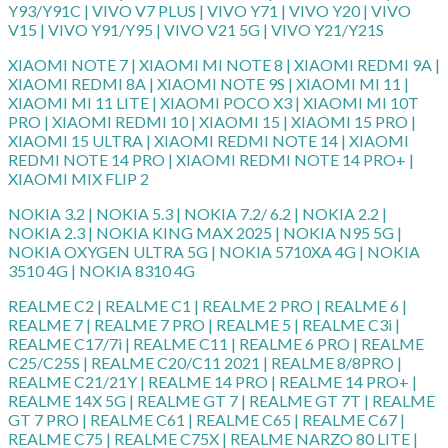
Y93/Y91C | VIVO V7 PLUS | VIVO Y71 | VIVO Y20 | VIVO
V15 | VIVO Y91/Y95 | VIVO V21 5G | VIVO Y21/Y21S
XIAOMI NOTE 7 | XIAOMI MI NOTE 8 | XIAOMI REDMI 9A |
XIAOMI REDMI 8A | XIAOMI NOTE 9S | XIAOMI MI 11 |
XIAOMI MI 11 LITE | XIAOMI POCO X3 | XIAOMI MI 10T
PRO | XIAOMI REDMI 10 | XIAOMI 15 | XIAOMI 15 PRO |
XIAOMI 15 ULTRA | XIAOMI REDMI NOTE 14 | XIAOMI
REDMI NOTE 14 PRO | XIAOMI REDMI NOTE 14 PRO+ |
XIAOMI MIX FLIP 2
NOKIA 3.2 | NOKIA 5.3 | NOKIA 7.2/ 6.2 | NOKIA 2.2 |
NOKIA 2.3 | NOKIA KING MAX 2025 | NOKIA N95 5G |
NOKIA OXYGEN ULTRA 5G | NOKIA 5710XA 4G | NOKIA
3510 4G | NOKIA 8310 4G
REALME C2 | REALME C1 | REALME 2 PRO | REALME 6 |
REALME 7 | REALME 7 PRO | REALME 5 | REALME C3i |
REALME C17/7i | REALME C11 | REALME 6 PRO | REALME
C25/C25S | REALME C20/C11 2021 | REALME 8/8PRO |
REALME C21/21Y | REALME 14 PRO | REALME 14 PRO+ |
REALME 14X 5G | REALME GT 7 | REALME GT 7T | REALME
GT 7 PRO | REALME C61 | REALME C65 | REALME C67 |
REALME C75 | REALME C75X | REALME NARZO 80 LITE |