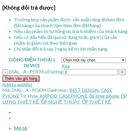
[Không đổi trả được]
Trường hợp sản phẩm được sản xuất riêng lẻ theo đơn
đặt hàng của khách (làm theo đơn đặt hàng)
Nếu sản phẩm bị hư hỏng do trách nhiệm của khách hàng
Nếu có dấu hiệu đã qua sử dụng hoặc giá trị của sản
phẩm bị giảm sút theo thời gian
Chỉ nhận đổi trả sau 2 ngày kể từ khi nhận hàng.
DÒNG ĐIỆN THOẠI |
DEVICE
Xóa
DIAL - A - POEM số lượng
Thêm vào giỏ hàng
Add to wishlist
Mã:
DIAL - A - POEM
Danh mục:
BEST DESIGN
,
CASE
PHONE
Từ khóa:
AIRPOD
,
CASEPHONE
,
ốp lưng iphone
,
ỐP
LƯNG THIẾT KẾ
,
ỐP NGHỆ THUẬT
,
ỐP THIẾT KẾ
Mô tả