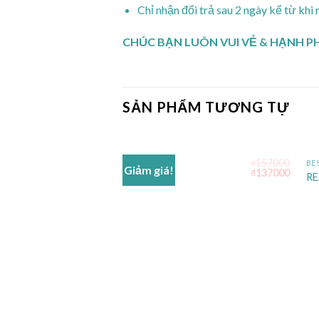
Chỉ nhận đổi trả sau 2 ngày kể từ khi 
CHÚC BẠN LUÔN VUI VẺ & HẠNH P
SẢN PHẨM TƯƠNG TỰ
₫
157000
BEST DESIGN
BE
Giảm giá!
₫
137000
Add to
LOSE YOU
R
wishlist