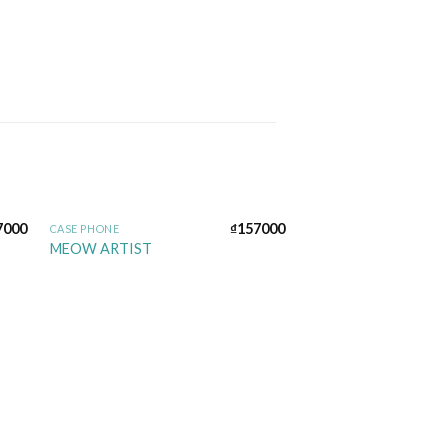
7000
₫
157000
CASE PHONE
to
Add to
MEOW ARTIST
ist
wishlist
BEST DESIGN