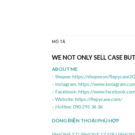
MÔ TẢ
WE NOT ONLY SELL CASE B
ABOUT ME
– Shopee: https://shopee.vn/flepycase2
– Instagram: https://www.instagram.com
– Facebook: https://www.facebook.co
– Website: https://flepycase.com/
– Hotline: 090 291 36 36
DÒNG ĐIỆN THOẠI PHÙ HỢP
IPHONE 17 | IPHONE 17 AIR | IPHO