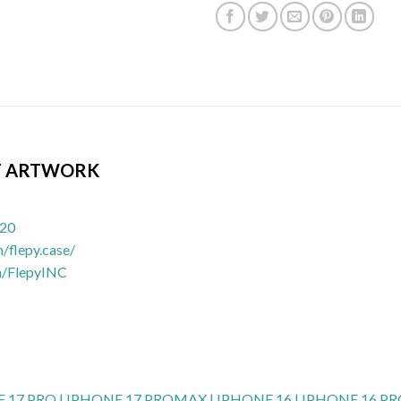
UT ARTWORK
020
/flepy.case/
m/FlepyINC
NE 17 PRO | IPHONE 17 PROMAX | IPHONE 16 | IPHONE 16 P