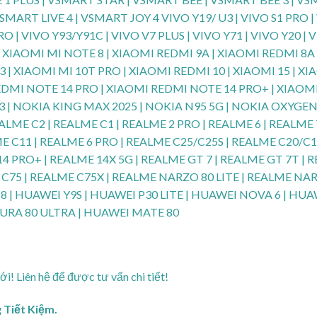
MART LIVE 4 | VSMART JOY 4 VIVO Y19/ U3 | VIVO S1 PRO | V
PRO | VIVO Y93/Y91C | VIVO V7 PLUS | VIVO Y71 | VIVO Y20 | 
| XIAOMI MI NOTE 8 | XIAOMI REDMI 9A | XIAOMI REDMI 8A |
 | XIAOMI MI 10T PRO | XIAOMI REDMI 10 | XIAOMI 15 | XI
MI NOTE 14 PRO | XIAOMI REDMI NOTE 14 PRO+ | XIAOMI MI
 2.3 | NOKIA KING MAX 2025 | NOKIA N95 5G | NOKIA OXYGE
ALME C2 | REALME C1 | REALME 2 PRO | REALME 6 | REALME 7
ME C11 | REALME 6 PRO | REALME C25/C25S | REALME C20/C
14 PRO+ | REALME 14X 5G | REALME GT 7 | REALME GT 7T | 
 C75 | REALME C75X | REALME NARZO 80 LITE | REALME NA
18 | HUAWEI Y9S | HUAWEI P30 LITE | HUAWEI NOVA 6 | HU
PURA 80 ULTRA | HUAWEI MATE 80
i! Liên hệ để được tư vấn chi tiết!
 Tiết Kiệm.