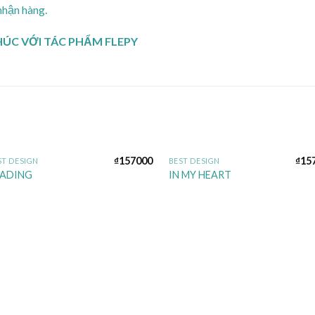
nhận hàng.
HÚC VỚI TÁC PHẨM FLEPY
₫
157000
₫
15
ST DESIGN
BEST DESIGN
Add to
Add 
EADING
IN MY HEART
wishlist
wishl