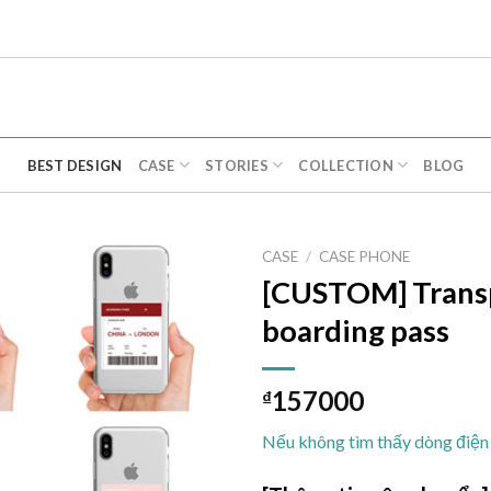
BEST DESIGN
CASE
STORIES
COLLECTION
BLOG
CASE
/
CASE PHONE
[CUSTOM] Transpa
Add to
boarding pass
wishlist
157000
₫
Nếu không tìm thấy dòng điện 