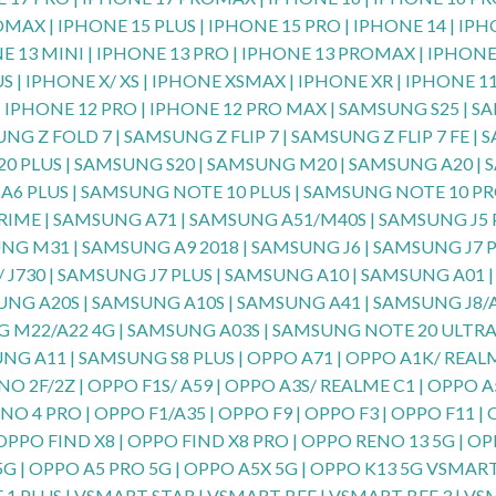
OMAX | IPHONE 15 PLUS | IPHONE 15 PRO | IPHONE 14 | IP
E 13 MINI | IPHONE 13 PRO | IPHONE 13 PROMAX | IPHONE 
US | IPHONE X/ XS | IPHONE XSMAX | IPHONE XR | IPHONE 1
 | IPHONE 12 PRO | IPHONE 12 PRO MAX | SAMSUNG S25 | 
NG Z FOLD 7 | SAMSUNG Z FLIP 7 | SAMSUNG Z FLIP 7 FE 
20 PLUS | SAMSUNG S20 | SAMSUNG M20 | SAMSUNG A20 |
A6 PLUS | SAMSUNG NOTE 10 PLUS | SAMSUNG NOTE 10 PRO
RIME | SAMSUNG A71 | SAMSUNG A51/M40S | SAMSUNG J5 P
NG M31 | SAMSUNG A9 2018 | SAMSUNG J6 | SAMSUNG J7
/ J730 | SAMSUNG J7 PLUS | SAMSUNG A10 | SAMSUNG A01
UNG A20S | SAMSUNG A10S | SAMSUNG A41 | SAMSUNG J8/A
 M22/A22 4G | SAMSUNG A03S | SAMSUNG NOTE 20 ULTRA
G A11 | SAMSUNG S8 PLUS | OPPO A71 | OPPO A1K/ REALME
NO 2F/2Z | OPPO F1S/ A59 | OPPO A3S/ REALME C1 | OPPO A
O 4 PRO | OPPO F1/A35 | OPPO F9 | OPPO F3 | OPPO F11 | 
| OPPO FIND X8 | OPPO FIND X8 PRO | OPPO RENO 13 5G | 
 5G | OPPO A5 PRO 5G | OPPO A5X 5G | OPPO K13 5G VSMART 
1 PLUS | VSMART STAR | VSMART BEE | VSMART BEE 3 | VSM