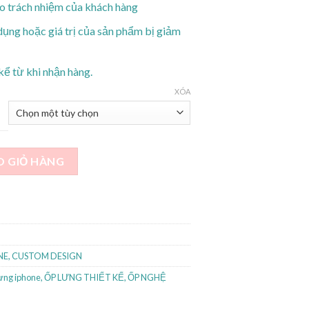
o trách nhiệm của khách hàng
dụng hoặc giá trị của sản phẩm bị giảm
kể từ khi nhận hàng.
XÓA
s cold boarding pass số lượng
O GIỎ HÀNG
NE
,
CUSTOM DESIGN
lưng iphone
,
ỐP LƯNG THIẾT KẾ
,
ỐP NGHỆ