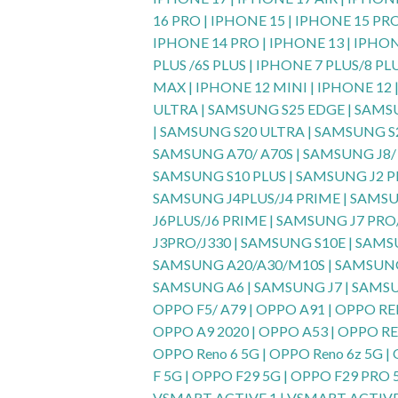
16 PRO | IPHONE 15 | IPHONE 15 PR
IPHONE 14 PRO | IPHONE 13 | IPHON
PLUS /6S PLUS | IPHONE 7 PLUS/8 PL
MAX | IPHONE 12 MINI | IPHONE 12
ULTRA | SAMSUNG S25 EDGE | SAMSU
| SAMSUNG S20 ULTRA | SAMSUNG S
SAMSUNG A70/ A70S | SAMSUNG J8/ 
SAMSUNG S10 PLUS | SAMSUNG J2 P
SAMSUNG J4PLUS/J4 PRIME | SAMSU
J6PLUS/J6 PRIME | SAMSUNG J7 PRO
J3PRO/J330 | SAMSUNG S10E | SAMS
SAMSUNG A20/A30/M10S | SAMSUNG
SAMSUNG A6 | SAMSUNG J7 | SAMSUN
OPPO F5/ A79 | OPPO A91 | OPPO RE
OPPO A9 2020 | OPPO A53 | OPPO REN
OPPO Reno 6 5G | OPPO Reno 6z 5G 
F 5G | OPPO F29 5G | OPPO F29 PRO
VSMART ACTIVE 1 | VSMART ACTIVE 