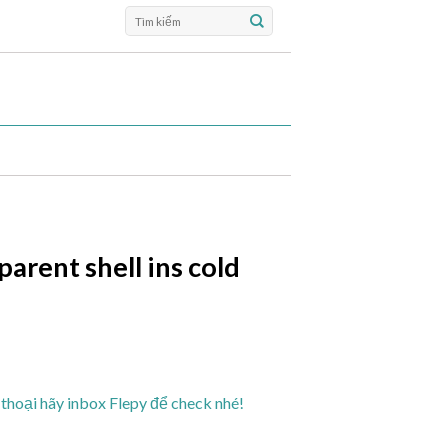
Tìm
kiếm:
rent shell ins cold
thoại hãy inbox Flepy để check nhé!