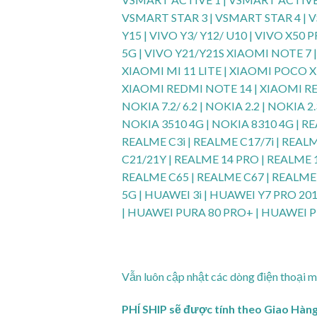
VSMART STAR 3 | VSMART STAR 4 | VS
Y15 | VIVO Y3/ Y12/ U10 | VIVO X50 
5G | VIVO Y21/Y21S XIAOMI NOTE 7 
XIAOMI MI 11 LITE | XIAOMI POCO X3
XIAOMI REDMI NOTE 14 | XIAOMI RED
NOKIA 7.2/ 6.2 | NOKIA 2.2 | NOKIA
NOKIA 3510 4G | NOKIA 8310 4G | RE
REALME C3i | REALME C17/7i | REAL
C21/21Y | REALME 14 PRO | REALME 
REALME C65 | REALME C67 | REALME
5G | HUAWEI 3i | HUAWEI Y7 PRO 20
| HUAWEI PURA 80 PRO+ | HUAWEI 
Vẫn luôn cập nhật các dòng điện thoại mớ
PHÍ SHIP sẽ được tính theo Giao Hàng