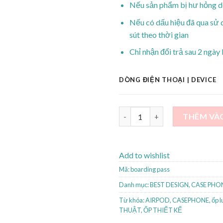
Nếu sản phẩm bị hư hỏng d
Nếu có dấu hiệu đã qua sử 
sút theo thời gian
Chỉ nhận đổi trả sau 2 ngày 
DÒNG ĐIỆN THOẠI | DEVICE
[CUSTOM] Transparent shell in
THÊM VÀ
Add to wishlist
Mã:
boarding pass
Danh mục:
BEST DESIGN
,
CASE PHO
Từ khóa:
AIRPOD
,
CASEPHONE
,
ốp 
THUẬT
,
ỐP THIẾT KẾ