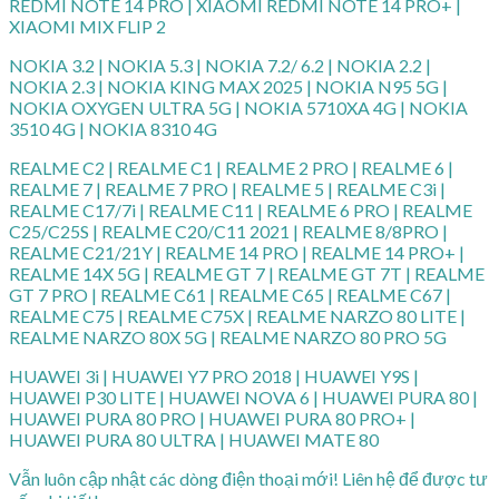
REDMI NOTE 14 PRO | XIAOMI REDMI NOTE 14 PRO+ |
XIAOMI MIX FLIP 2
NOKIA 3.2 | NOKIA 5.3 | NOKIA 7.2/ 6.2 | NOKIA 2.2 |
NOKIA 2.3 | NOKIA KING MAX 2025 | NOKIA N95 5G |
NOKIA OXYGEN ULTRA 5G | NOKIA 5710XA 4G | NOKIA
3510 4G | NOKIA 8310 4G
REALME C2 | REALME C1 | REALME 2 PRO | REALME 6 |
REALME 7 | REALME 7 PRO | REALME 5 | REALME C3i |
REALME C17/7i | REALME C11 | REALME 6 PRO | REALME
C25/C25S | REALME C20/C11 2021 | REALME 8/8PRO |
REALME C21/21Y | REALME 14 PRO | REALME 14 PRO+ |
REALME 14X 5G | REALME GT 7 | REALME GT 7T | REALME
GT 7 PRO | REALME C61 | REALME C65 | REALME C67 |
REALME C75 | REALME C75X | REALME NARZO 80 LITE |
REALME NARZO 80X 5G | REALME NARZO 80 PRO 5G
HUAWEI 3i | HUAWEI Y7 PRO 2018 | HUAWEI Y9S |
HUAWEI P30 LITE | HUAWEI NOVA 6 | HUAWEI PURA 80 |
HUAWEI PURA 80 PRO | HUAWEI PURA 80 PRO+ |
HUAWEI PURA 80 ULTRA | HUAWEI MATE 80
Vẫn luôn cập nhật các dòng điện thoại mới! Liên hệ để được tư