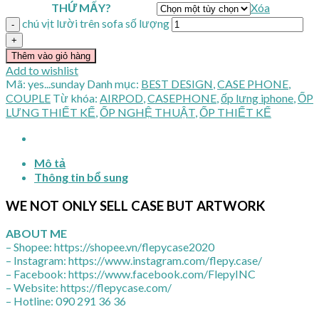
THỨ MẤY?
Xóa
chú vịt lười trên sofa số lượng
Thêm vào giỏ hàng
Add to wishlist
Mã:
yes...sunday
Danh mục:
BEST DESIGN
,
CASE PHONE
,
COUPLE
Từ khóa:
AIRPOD
,
CASEPHONE
,
ốp lưng iphone
,
ỐP
LƯNG THIẾT KẾ
,
ỐP NGHỆ THUẬT
,
ỐP THIẾT KẾ
Mô tả
Thông tin bổ sung
WE NOT ONLY SELL CASE BUT ARTWORK
ABOUT ME
– Shopee: https://shopee.vn/flepycase2020
– Instagram: https://www.instagram.com/flepy.case/
– Facebook: https://www.facebook.com/FlepyINC
– Website: https://flepycase.com/
– Hotline: 090 291 36 36