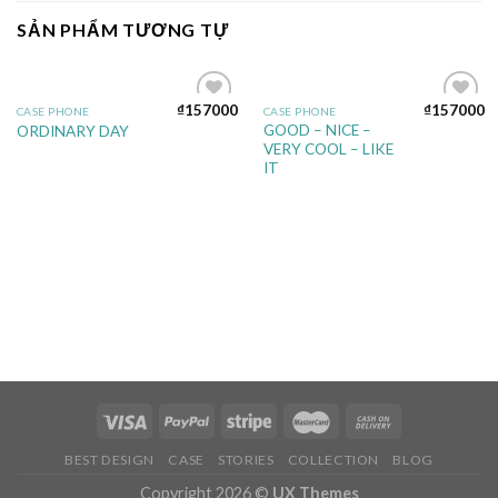
SẢN PHẨM TƯƠNG TỰ
₫
157000
₫
157000
CASE PHONE
CASE PHONE
Add to
Add to
GOOD – NICE –
ORDINARY DAY
wishlist
wishlist
VERY COOL – LIKE
IT
BEST DESIGN
CASE
STORIES
COLLECTION
BLOG
Copyright 2026 ©
UX Themes