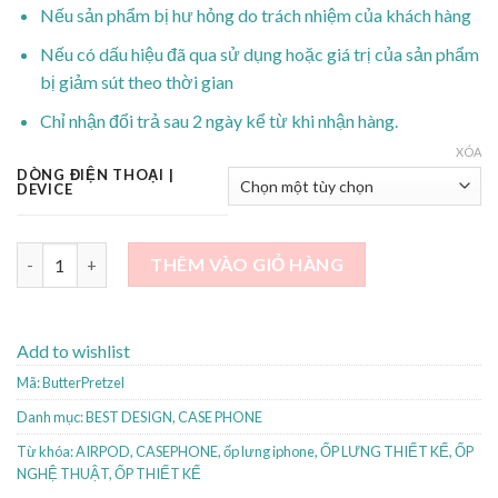
Nếu sản phẩm bị hư hỏng do trách nhiệm của khách hàng
Nếu có dấu hiệu đã qua sử dụng hoặc giá trị của sản phẩm
bị giảm sút theo thời gian
Chỉ nhận đổi trả sau 2 ngày kể từ khi nhận hàng.
XÓA
DÒNG ĐIỆN THOẠI |
DEVICE
BUTTER PRETZEL số lượng
THÊM VÀO GIỎ HÀNG
Add to wishlist
Mã:
ButterPretzel
Danh mục:
BEST DESIGN
,
CASE PHONE
Từ khóa:
AIRPOD
,
CASEPHONE
,
ốp lưng iphone
,
ỐP LƯNG THIẾT KẾ
,
ỐP
NGHỆ THUẬT
,
ỐP THIẾT KẾ