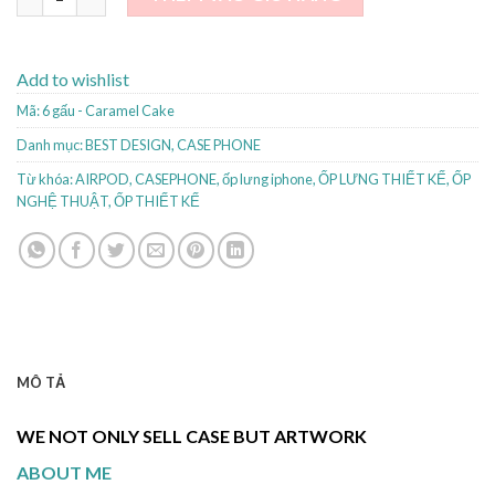
Add to wishlist
Mã:
6 gấu - Caramel Cake
Danh mục:
BEST DESIGN
,
CASE PHONE
Từ khóa:
AIRPOD
,
CASEPHONE
,
ốp lưng iphone
,
ỐP LƯNG THIẾT KẾ
,
ỐP
NGHỆ THUẬT
,
ỐP THIẾT KẾ
MÔ TẢ
WE NOT ONLY SELL CASE BUT ARTWORK
ABOUT ME