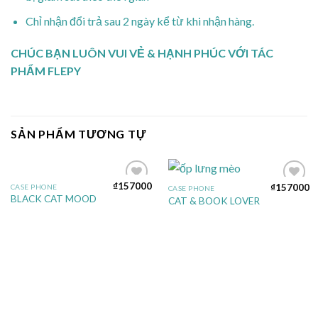
Chỉ nhận đổi trả sau 2 ngày kể từ khi nhận hàng.
CHÚC BẠN LUÔN VUI VẺ & HẠNH PHÚC VỚI TÁC
PHẨM FLEPY
SẢN PHẨM TƯƠNG TỰ
₫
157000
₫
157000
CASE PHONE
CASE PHONE
Add to
Add to
BLACK CAT MOOD
CAT & BOOK LOVER
wishlist
wishlist